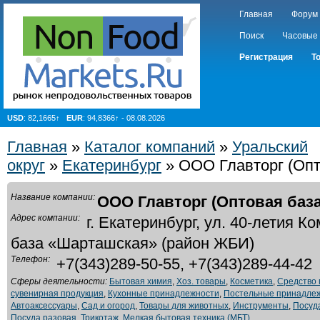
Главная
Форум
Поиск
Часовые
Регистрация
Т
USD
: 82,1665↑
EUR
: 94,8366↑ - 08.08.2026
Главная
»
Каталог компаний
»
Уральский
округ
»
Екатеринбург
» ООО Главторг (Опт
Название компании:
ООО Главторг (Оптовая баз
Адрес компании:
г. Екатеринбург, ул. 40-летия Ко
база «Шарташская» (район ЖБИ)
Телефон:
+7(343)289-50-55, +7(343)289-44-42
Сферы деятельности:
Бытовая химия
,
Хоз. товары
,
Косметика
,
Средство 
сувенирная продукция
,
Кухонные принадлежности
,
Постельные принадле
Автоаксессуары
,
Сад и огород
,
Товары для животных
,
Инструменты
,
Посуд
Посуда разовая
,
Трикотаж
,
Мелкая бытовая техника (МБТ)