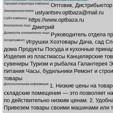
Торговая структура компании:
Оптовик, Дистрибьютор
Электронная почта:
ustyantsev.optbaza@mail.ru
Сайт компании:
https://www.optbaza.ru
Контактное лицо:
Дмитрий
Должность контактного лица:
Руководитель отдела п
Ассортимент:
Игрушки Хозтовары Дача, сад Сп
дома Продукты Посуда и кухонные прина
Изделия из пластмассы Канцелярские то
сувениры Туризм и рыбалка Галантерея 
питания Часы, будильники Ремонт и стро
товары
Дополнительная информация:
1. Низкие цены на това
складские помещения — это позволяет н
по действительно низким ценам. 2. Удобн
Привезем товары своими машинами или 