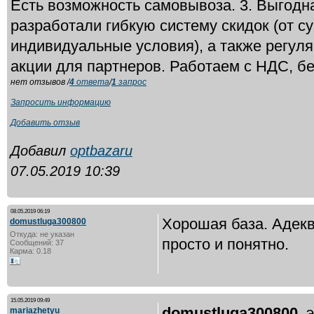
Есть возможность самовывоза. 3. Выгодн
разработали гибкую систему скидок (от с
индивидуальные условия), а также регул
акции для партнеров. Работаем с НДС, б
нет отзывов /
4
ответа
/
1
запрос
Запросить информацию
Добавить отзыв
Добавил
optbazaru
07.05.2019 10:39
08.05.2019 06:19
Хорошая база. Адекв
domustluga300800
Откуда: не указан
просто и понятно.
Сообщений: 37
Карма: 0.18
15.05.2019 09:49
domustluga300800
, 
mariazhetyu