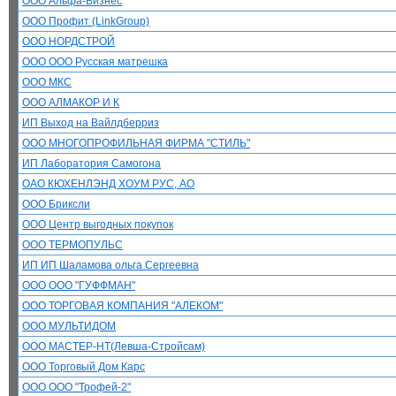
ООО Альфа-Бизнес
ООО Профит (LinkGroup)
ООО НОРДСТРОЙ
ООО ООО Русская матрешка
ООО МКС
ООО АЛМАКОР И К
ИП Выход на Вайлдберриз
ООО МНОГОПРОФИЛЬНАЯ ФИРМА "СТИЛЬ"
ИП Лаборатория Самогона
ОАО КЮХЕНЛЭНД ХОУМ РУС, АО
ООО Бриксли
ООО Центр выгодных покупок
ООО ТЕРМОПУЛЬС
ИП ИП Шаламова ольга Сергеевна
ООО ООО "ГУФФМАН"
ООО ТОРГОВАЯ КОМПАНИЯ "АЛЕКОМ"
ООО МУЛЬТИДОМ
ООО МАСТЕР-НТ(Левша-Стройсам)
ООО Торговый Дом Карс
ООО ООО "Трофей-2"