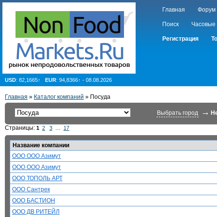
Главная
Форум
Поиск
Часовые
Регистрация
Т
USD
: 82,1665↑
EUR
: 94,8366↑ - 08.08.2026
Главная
»
Каталог компаний
»
Посуда
→
Выбрать город
Н
Страницы:
1
2
3
…
17
Название компании
ООО ООО Азимут
ООО ООО Азимут
ООО ТОПОЛЬ АРТ
ООО Сантрек
ООО БАСТИОН
ООО ДВ РИТЕЙЛ