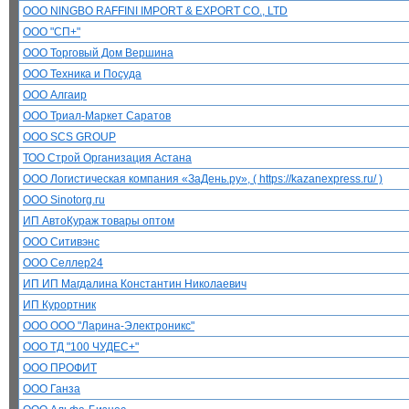
ООО NINGBO RAFFINI IMPORT & EXPORT CO., LTD
ООО "СП+"
ООО Торговый Дом Вершина
ООО Техника и Посуда
ООО Алгаир
ООО Триал-Маркет Саратов
ООО SCS GROUP
ТОО Строй Организация Астана
ООО Логистическая компания «ЗаДень.ру», ( https://kazanexpress.ru/ )
ООО Sinotorg.ru
ИП АвтоКураж товары оптом
ООО Ситивэнс
ООО Селлер24
ИП ИП Магдалина Константин Николаевич
ИП Курортник
ООО ООО "Ларина-Электроникс"
ООО ТД "100 ЧУДЕС+"
ООО ПРОФИТ
ООО Ганза