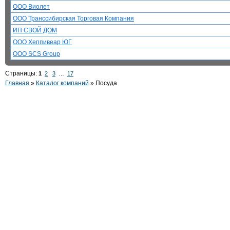
ООО Виолет
ООО Транссибирская Торговая Компания
ИП СВОЙ ДОМ
ООО Хеппивеар ЮГ
ООО SCS Group
Страницы:
1
2
3
…
17
Главная
»
Каталог компаний
»
Посуда