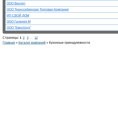
ООО Виолет
ООО Транссибирская Торговая Компания
ИП СВОЙ ДОМ
ООО Галерея М
ООО "ЕвроХауз"
Страницы:
1
2
3
…
12
Главная
»
Каталог компаний
»
Кухонные принадлежности