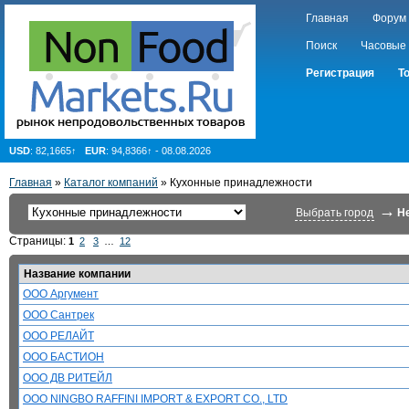
Главная
Форум
Поиск
Часовые
Регистрация
Т
USD
: 82,1665↑
EUR
: 94,8366↑ - 08.08.2026
Главная
»
Каталог компаний
»
Кухонные принадлежности
→
Выбрать город
Н
Страницы:
1
2
3
…
12
Название компании
ООО Аргумент
ООО Сантрек
ООО РЕЛАЙТ
ООО БАСТИОН
ООО ДВ РИТЕЙЛ
ООО NINGBO RAFFINI IMPORT & EXPORT CO., LTD