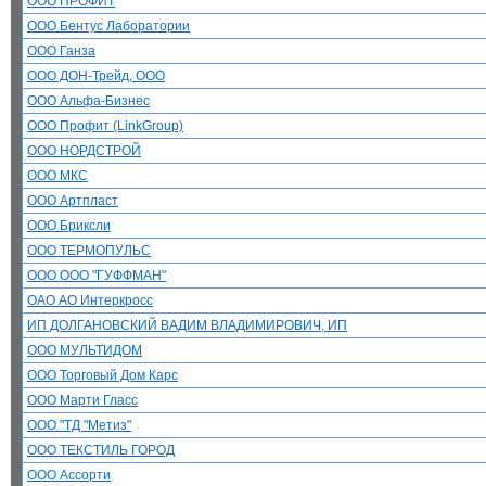
ООО ПРОФИТ
ООО Бентус Лаборатории
ООО Ганза
ООО ДОН-Трейд, ООО
ООО Альфа-Бизнес
ООО Профит (LinkGroup)
ООО НОРДСТРОЙ
ООО МКС
ООО Артпласт
ООО Бриксли
ООО ТЕРМОПУЛЬС
ООО ООО "ГУФФМАН"
ОАО АО Интеркросс
ИП ДОЛГАНОВСКИЙ ВАДИМ ВЛАДИМИРОВИЧ, ИП
ООО МУЛЬТИДОМ
ООО Торговый Дом Карс
ООО Марти Гласс
ООО "ТД "Метиз"
ООО ТЕКСТИЛЬ ГОРОД
ООО Ассорти