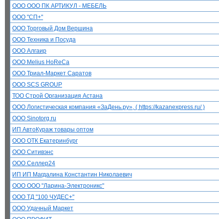
ООО ООО ПК АРТИКУЛ - МЕБЕЛЬ
ООО "СП+"
ООО Торговый Дом Вершина
ООО Техника и Посуда
ООО Алгаир
ООО Melius HoReCa
ООО Триал-Маркет Саратов
ООО SCS GROUP
ТОО Строй Организация Астана
ООО Логистическая компания «ЗаДень.ру», ( https://kazanexpress.ru/ )
ООО Sinotorg.ru
ИП АвтоКураж товары оптом
ООО ОТК Екатеринбург
ООО Ситивэнс
ООО Селлер24
ИП ИП Магдалина Константин Николаевич
ООО ООО "Ларина-Электроникс"
ООО ТД "100 ЧУДЕС+"
ООО Удачный Маркет