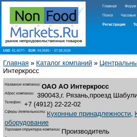
Главная
Форум
Поиск
Часовые
Регистрация
Т
USD
: 81,4077↑
EUR
: 94,0585↑ - 07.08.2026
Главная
»
Каталог компаний
»
Центральны
Интеркросс
Название компании:
ОАО АО Интеркросс
Адрес компании:
390043,г. Рязань,проезд Шабули
Телефон:
+7 (4912) 22-22-02
Сферы деятельности:
Кухонные принадлежности
,
оборудование
Торговая структура компании:
Производитель