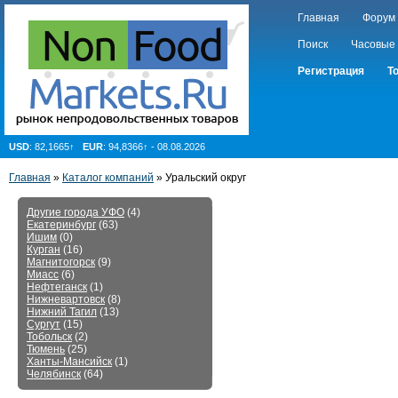
Главная
Форум
Поиск
Часовые
Регистрация
Т
USD
: 82,1665↑
EUR
: 94,8366↑ - 08.08.2026
Главная
»
Каталог компаний
»
Уральский округ
Другие города УФО
(4)
Екатеринбург
(63)
Ишим
(0)
Курган
(16)
Магнитогорск
(9)
Миасс
(6)
Нефтеганск
(1)
Нижневартовск
(8)
Нижний Тагил
(13)
Сургут
(15)
Тобольск
(2)
Тюмень
(25)
Ханты-Мансийск
(1)
Челябинск
(64)