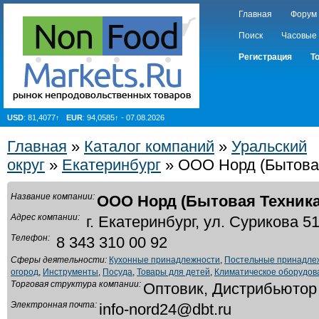
Главная
Форум
Поиск
Часовые
Регистрация
Т
USD
: 81,4077↑
EUR
: 94,0585↑ - 07.08.2026
Главная
»
Каталог компаний
»
Уральский
округ
»
Екатеринбург
» ООО Норд (Бытова
Название компании:
ООО Норд (Бытовая Техника
Адрес компании:
г. Екатеринбург, ул. Сурикова 5
Телефон:
8 343 310 00 92
Сферы деятельности:
Кухонные принадлежности
,
Постельные принадле
огород
,
Инструменты
,
Посуда
,
Товары для детей
,
Климатическое оборудо
Торговая структура компании:
Оптовик, Дистрибьютор
Электронная почта:
info-nord24@dbt.ru