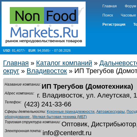
Главная
Форум
Поиск
Часовые
Регистрация
Т
USD
: 81,4077↑
EUR
: 94,0585↑ - 07.08.2026
Главная
»
Каталог компаний
»
Дальневост
округ
»
Владивосток
» ИП Трегубов (Домот
Название компании:
ИП Трегубов (Домотехника)
Адрес компании:
г. Владивосток, ул. Алеутская, 1
Телефон:
(423) 241-33-66
Сферы деятельности:
Кухонные принадлежности
,
Автоаксессуары
,
Посу
оборудование
,
Мелкая бытовая техника (МБТ)
Торговая структура компании:
Оптовик, Дистрибьютор,
Электронная почта:
info@centerdt.ru