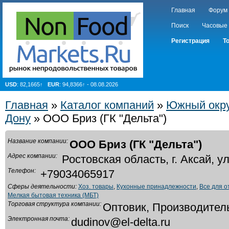
Главная
Форум
Поиск
Часовые
Регистрация
Т
USD
: 82,1665↑
EUR
: 94,8366↑ - 08.08.2026
Главная
»
Каталог компаний
»
Южный окр
Дону
» ООО Бриз (ГК "Дельта")
Название компании:
ООО Бриз (ГК "Дельта")
Адрес компании:
Ростовская область, г. Аксай, 
Телефон:
+79034065917
Сферы деятельности:
Хоз. товары
,
Кухонные принадлежности
,
Все для о
Мелкая бытовая техника (МБТ)
Торговая структура компании:
Оптовик, Производител
Электронная почта:
dudinov@el-delta.ru