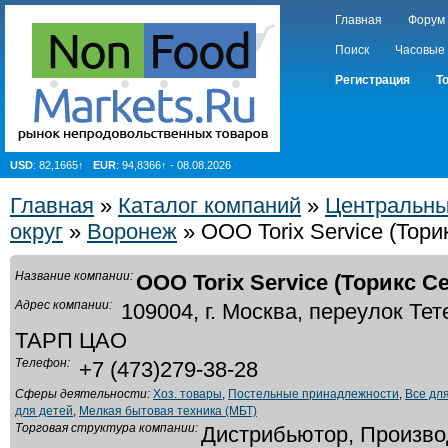
Главная
Форум
Поиск
Часовые
Регистрация
Т
USD
: 82,1665↑
EUR
: 94,8366↑ - 08.08.2026
Главная
»
Каталог компаний
»
Центральн
округ
»
Воронеж
» ООО Torix Service (Тори
Название компании:
ООО Torix Service (Торикс С
Адрес компании:
109004, г. Москва, переулок Те
ТАРП ЦАО
Телефон:
+7 (473)279-38-28
Сферы деятельности:
Хоз. товары
,
Постельные принадлежности
,
Все дл
для детей
,
Мелкая бытовая техника (МБТ)
Торговая структура компании:
Дистрибьютор, Произво