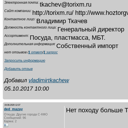
Электронная почта:
tkachev@torixm.ru
Сайт компании:
http://torixm.ru/ http://www.hoztorg
Контактное лицо:
Владимир Ткачев
Должность контактного лица:
Генеральный директор
Ассортимент:
Посуда, пластмасса, МБТ.
Дополнительная информация:
Собственный импорт
нет отзывов /
1
ответ
/
1
запрос
Запросить информацию
Добавить отзыв
Добавил
vladimirtkachew
05.10.2017 10:00
19.08.2020 12:37
Нет походу больше Т
ded_mazay
Откуда: Другие города С-КФО
Сообщений: 96
Карма: 2