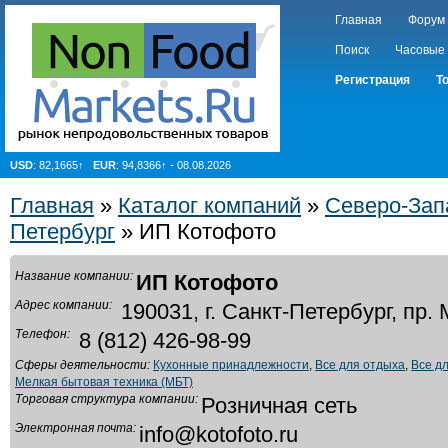
Главная
Форум
Поиск
Часовые
Регистрация
Т
USD
: 82,1665↑
EUR
: 94,8366↑ - 08.08.2026
Главная
»
Каталог компаний
»
Северо-Зап
Петербург
» ИП Котофото
Название компании:
ИП Котофото
Адрес компании:
190031, г. Санкт-Петербург, пр.
Телефон:
8 (812) 426-98-99
Сферы деятельности:
Кухонные принадлежности
,
Все для отдыха
,
Все д
Мелкая бытовая техника (МБТ)
Торговая структура компании:
Розничная сеть
Электронная почта:
info@kotofoto.ru