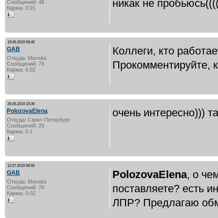
никак не пробьюсь(((
Сообщений: 46
Карма: 0.01
19.06.2019 08:46
Коллеги, кто работае
GAB
Откуда: Москва
Прокомментируйте, к
Сообщений: 76
Карма: 0.02
26.06.2019 10:36
очень интересно))) т
PolozovaElena
Откуда: Санкт-Петербург
Сообщений: 29
Карма: 0.1
12.07.2019 08:56
PolozovaElena
, о ч
GAB
Откуда: Москва
поставляете? есть и
Сообщений: 76
Карма: 0.02
ЛПР? Предлагаю обм