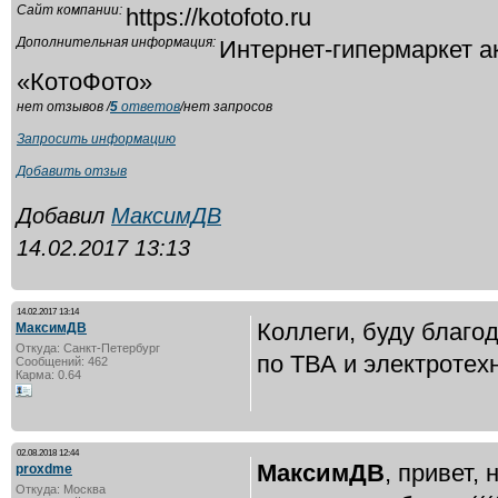
Сайт компании:
https://kotofoto.ru
Дополнительная информация:
Интернет-гипермаркет а
«КотоФото»
нет отзывов /
5
ответов
/нет запросов
Запросить информацию
Добавить отзыв
Добавил
МаксимДВ
14.02.2017 13:13
14.02.2017 13:14
Коллеги, буду благо
МаксимДВ
Откуда: Санкт-Петербург
по ТВА и электротех
Сообщений: 462
Карма: 0.64
02.08.2018 12:44
МаксимДВ
, привет,
proxdme
Откуда: Москва