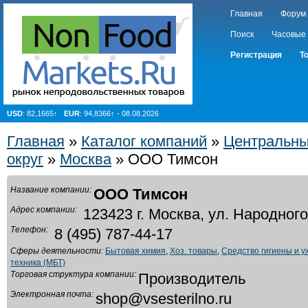
Главная
Форум
Поиск
Часовые
Регистрация
Т
USD
: 82,1665↑
EUR
: 94,8366↑ - 08.08.2026
Главная
»
Каталог компаний
»
Центральн
округ
»
Москва
» ООО Тимсон
Название компании:
ООО Тимсон
Адрес компании:
123423 г. Москва, ул. Народного 
Телефон:
8 (495) 787-44-17
Сферы деятельности:
Бытовая химия
,
Хоз. товары
,
Средство гигиены и у
техника (МБТ)
Торговая структура компании:
Производитель
Электронная почта:
shop@vsesterilno.ru