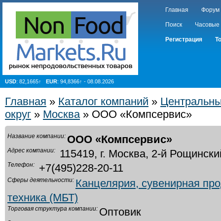
Главная
Форум
Поиск
Часовые
Регистрация
Т
USD
: 82,1665↑
EUR
: 94,8366↑ - 08.08.2026
Главная
»
Каталог компаний
»
Центральн
округ
»
Москва
» ООО «Компсервис»
Название компании:
ООО «Компсервис»
Адрес компании:
115419, г. Москва, 2-й Рощинский
Телефон:
+7(495)228-20-11
Сферы деятельности:
Канцелярия, сувенирная пр
техника (МБТ)
Торговая структура компании:
Оптовик