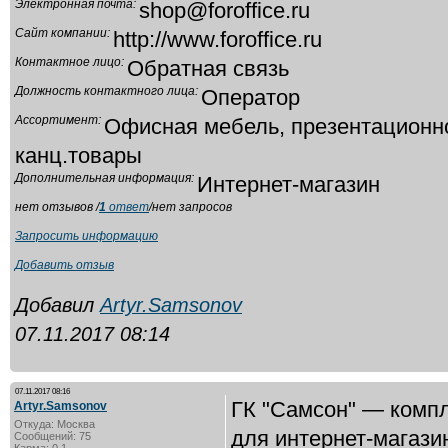
Электронная почта:
shop@foroffice.ru
Сайт компании:
http://www.foroffice.ru
Контактное лицо:
Обратная связь
Должность контактного лица:
Оператор
Ассортимент:
Офисная мебель, презентационн
канц.товары
Дополнительная информация:
Интернет-магазин
нет отзывов /
1
ответ
/нет запросов
Запросить информацию
Добавить отзыв
Добавил
Artyr.Samsonov
07.11.2017 08:14
07.11.2017 08:16
ГК "Самсон" — комп
Artyr.Samsonov
Откуда: Москва
для интернет-магази
Сообщений: 75