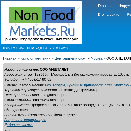
Главная
Форум
Кто на сайте
Ре
USD
: 82,1665↑
EUR
: 94,8366↑ - 08.08.2026
Главная
»
Каталог компаний
»
Центральный округ
»
Москва
» ООО АНШТАЛ
Название компании:
ООО АНШТАЛЬТ
Адрес компании:
123060, г. Москва, 1-ый Волоколамский проезд, д. 10, стр.
Телефон:
+7(499)517-90-52
Сферы деятельности:
Хоз. товары
,
Кухонные принадлежности
,
Упаковка 
Торговая структура компании:
Оптовик, Дистрибьютор
Электронная почта:
info@anstalt.pro
Сайт компании:
http://www.anstalt.pro
Ассортимент:
Профессиональное и бытовое оборудование для приготовле
оборудования.
нет отзывов / нет ответов /нет запросов
Запросить информацию
Добавить отзыв