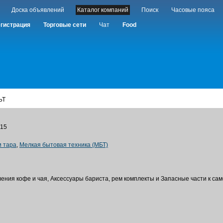
Доска объявлений
Каталог компаний
Поиск
Часовые пояса
гистрация
Торговые сети
Чат
Food
ЬТ
 15
и тара
,
Мелкая бытовая техника (МБТ)
ния кофе и чая, Аксессуары бариста, рем комплекты и Запасные части к са