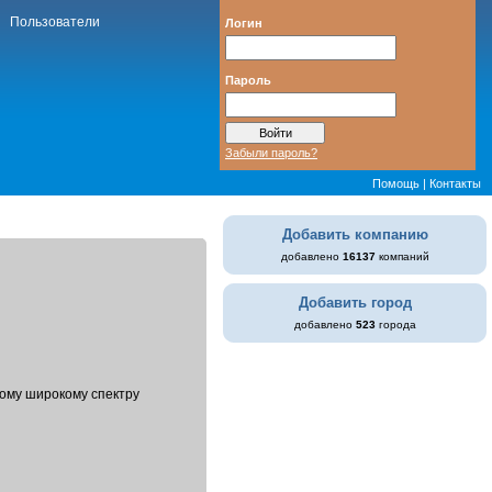
Пользователи
Логин
Пароль
Забыли пароль?
Помощь
|
Контакты
Добавить компанию
добавлено
16137
компаний
Добавить город
добавлено
523
города
мому широкому спектру