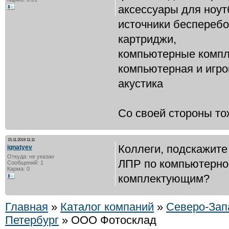
аксессуары для ноут
источники бесперебо
картриджи,
компьютерные комп
компьютерная и игр
акустика
Со своей стороны тож
15.11.2019 11:11
Коллеги, подскажите 
ignatyev
Откуда: не указан
ЛПР по компьютерно
Сообщений: 1
Карма: 0
комплектующим?
Главная
»
Каталог компаний
»
Северо-Зап
Петербург
» ООО Фотосклад