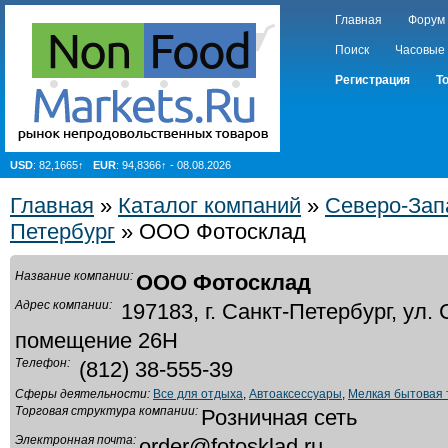
Главная
Форум
Поиск
Часовые
Регистрация
Т
USD
: 82,1665↑
EUR
: 94,8366↑ - 08.08.2026
Главная
»
Каталог компаний
»
Северо-Зап
Петербург
» ООО Фотосклад
Название компании:
ООО Фотосклад
Адрес компании:
197183, г. Санкт-Петербург, ул. 
помещение 26Н
Телефон:
(812) 38-555-39
Сферы деятельности:
Все для отдыха
,
Автоаксессуары
,
Мелкая бытовая 
Торговая структура компании:
Розничная сеть
Электронная почта:
order@fotosklad.ru