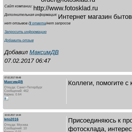
Сайт компании:
http://www.fotosklad.ru
Дополнительная информация:
Интернет магазин бытов
нет отзывов /
3
ответа
/нет запросов
Запросить информацию
Добавить отзыв
Добавил
МаксимДВ
07.02.2017 06:47
07.02.2017 06:48
Коллеги, помогите с
МаксимДВ
Откуда: Санкт-Петербург
Сообщений: 462
Карма: 0.64
10.02.2017 14:34
Присоединяюсь к про
leto2016
Откуда: Москва
фотосклада, интерес
Сообщений: 10
Карма: 0.01