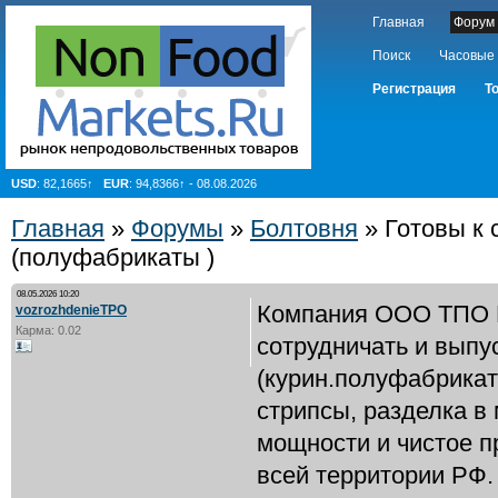
Главная
Форум
Поиск
Часовые
Регистрация
Т
USD
: 82,1665↑
EUR
: 94,8366↑ - 08.08.2026
Главная
»
Форумы
»
Болтовня
» Готовы к 
(полуфабрикаты )
08.05.2026 10:20
Компания ООО ТПО В
vozrozhdenieTPO
Карма: 0.02
сотрудничать и выпу
(курин.полуфабрикат
стрипсы, разделка в
мощности и чистое п
всей территории РФ.