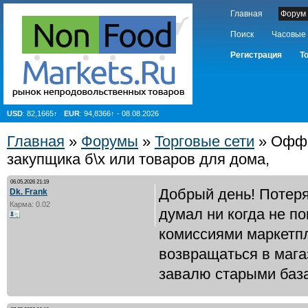
Главная
Форум
Поиск
Часовые
Регистрация
Т
USD
: 82,1665↑
EUR
: 94,8366↑ - 08.08.2026
Главная
»
Форумы
»
Торговые сети
» Офф 
закупщика б\х или товаров для дома,
06.05.2026 21:19
Добрый день! Потеря
Dk. Frank
Карма: 0.02
думал ни когда не по
комиссиями маркетпл
возвращаться в мага
завалю старыми база