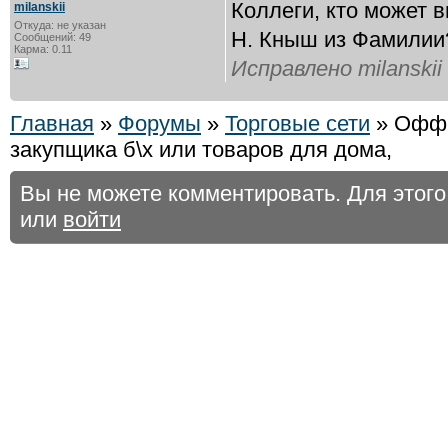
Коллеги, кто может в
milanskii
Откуда: не указан
Н. Кныш из Фамилии?
Сообщений: 49
Карма: 0.11
Исправлено milanskii 
Главная
»
Форумы
»
Торговые сети
» Офф 
закупщика б\х или товаров для дома,
Вы не можете комментировать. Для этог
или
войти