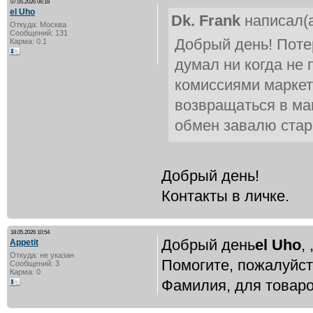
07.05.2026 06:18
el Uho
Dk. Frank
написал(а
Откуда: Москва
Сообщений: 131
Добрый день! Поте
Карма: 0.1
думал ни когда не 
комиссиями маркет
возвращаться в ма
обмен завалю стар
Добрый день!
Контакты в личке.
18.05.2026 10:54
Добрый день
el Uho
, 
Appetit
Откуда: не указан
Помогите, пожалуйст
Сообщений: 3
Карма: 0
Фамилия, для товаро