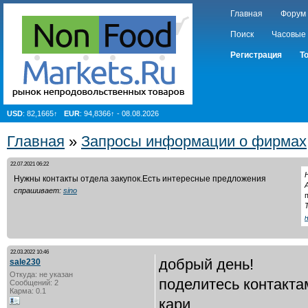
Главная
Форум
Поиск
Часовые
Регистрация
Т
USD
: 82,1665↑
EUR
: 94,8366↑ - 08.08.2026
Главная
»
Запросы информации о фирмах
22.07.2021 06:22
Нужны контакты отдела закупок.Есть интересные предложения
спрашивает:
sino
22.03.2022 10:46
добрый день!
sale230
Откуда: не указан
поделитесь контакта
Сообщений: 2
Карма: 0.1
кари