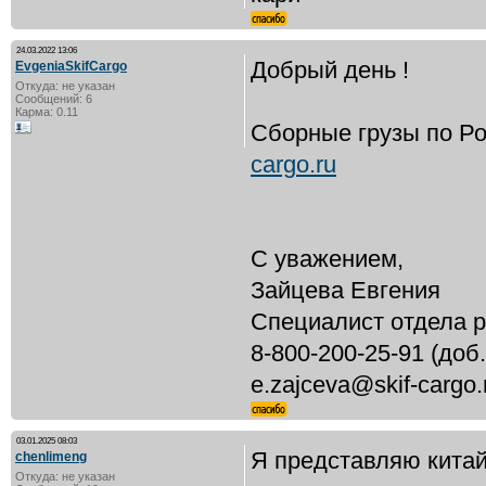
24.03.2022 13:06
Добрый день !
EvgeniaSkifCargo
Откуда: не указан
Сообщений: 6
Карма: 0.11
Сборные грузы по Ро
cargo.ru
С уважением,
Зайцева Евгения
Специалист отдела р
8-800-200-25-91 (доб.
e.zajceva@skif-cargo.
03.01.2025 08:03
Я представляю китай
chenlimeng
Откуда: не указан