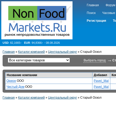
Главная
Форум
Поиск
Часовые
Регистрация
Т
USD
: 82,1665↑
EUR
: 94,8366↑ - 08.08.2026
Главная
»
Каталог компаний
»
Центральный округ
» Старый Оскол
→
Выбрать город
С
Название компании
Добавил
Ко
Орион
ООО
Pavel_Mal
Чистый Дом
ООО
Pavel_Mal
Главная
»
Каталог компаний
»
Центральный округ
» Старый Оскол