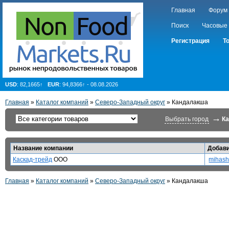
Главная
Форум
Поиск
Часовые
Регистрация
Т
USD
: 82,1665↑
EUR
: 94,8366↑ - 08.08.2026
Главная
»
Каталог компаний
»
Северо-Западный округ
» Кандалакша
→
Выбрать город
К
Название компании
Добав
Каскад-трейд
ООО
mihas
Главная
»
Каталог компаний
»
Северо-Западный округ
» Кандалакша