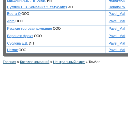
Михалин А.В. (ТБ "Улей)
ИП
HolodVRN
Сутягин С.В. (компания "Статус-опт)
ИП
HolodVRN
Веста-О
ООО
Pavel_Mal
Арго
ООО
Pavel_Mal
Русская торговая компания
ООО
Pavel_Mal
Воронеж-фрахт
ООО
Pavel_Mal
Суслова Е.В.
ИП
Pavel_Mal
Цемос
ООО
Pavel_Mal
Главная
»
Каталог компаний
»
Центральный округ
» Тамбов