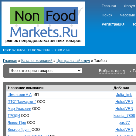
Главная
Форум
Поиск
Часовые
Регистрация
Т
USD
: 82,1665↑
EUR
: 94,8366↑ - 08.08.2026
Главная
»
Каталог компаний
»
Центральный округ
» Тамбов
→
Выбрать город
Т
Название компании
Добавил
Шмельков А.А,
ИП
Julia_tmb
ПТФ"Пакмаркет"
ООО
HolodVRN
Мир Упаковки
ООО
HolodVRN
ТРОДИ
ООО
ksenia_7808
Левел Про
ООО
pusi77
Вектор Групп
ООО
HolodVRN