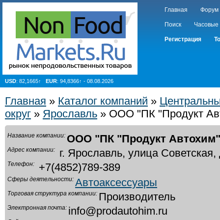
Главная
Форум
Поиск
Часовые
Регистрация
Т
USD
: 82,1665↑
EUR
: 94,8366↑ - 08.08.2026
Главная
»
Каталог компаний
»
Центральн
округ
»
Ярославль
» ООО "ПК "Продукт Ав
Название компании:
ООО "ПК "Продукт Автохим
Адрес компании:
г. Ярославль, улица Советская, 
Телефон:
+7(4852)789-389
Сферы деятельности:
Автоаксессуары
Торговая структура компании:
Производитель
Электронная почта:
info@prodautohim.ru