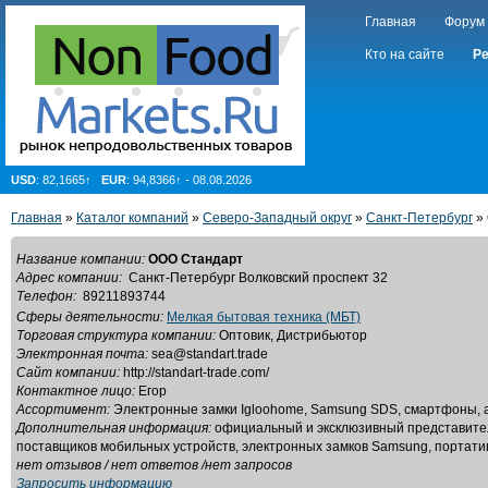
Главная
Форум
Кто на сайте
Ре
USD
: 82,1665↑
EUR
: 94,8366↑ - 08.08.2026
Главная
»
Каталог компаний
»
Северо-Западный округ
»
Санкт-Петербург
»
Название компании:
ООО Стандарт
Адрес компании:
Санкт-Петербург Волковский проспект 32
Телефон:
89211893744
Сферы деятельности:
Мелкая бытовая техника (МБТ)
Торговая структура компании:
Оптовик, Дистрибьютор
Электронная почта:
sea@standart.trade
Сайт компании:
http://standart-trade.com/
Контактное лицо:
Егор
Ассортимент:
Электронные замки Igloohome, Samsung SDS, смартфоны, 
Дополнительная информация:
официальный и эксклюзивный представител
поставщиков мобильных устройств, электронных замков Samsung, портат
нет отзывов / нет ответов /нет запросов
Запросить информацию