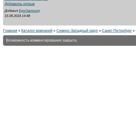
Добавить отзыв
Добавил
EgorSamsung
15.08.2018 14:48
Главная
»
Каталог компаний
»
Северо-Западный округ
»
Санкт-Петербург
»
Возможность комментирования закрыта.