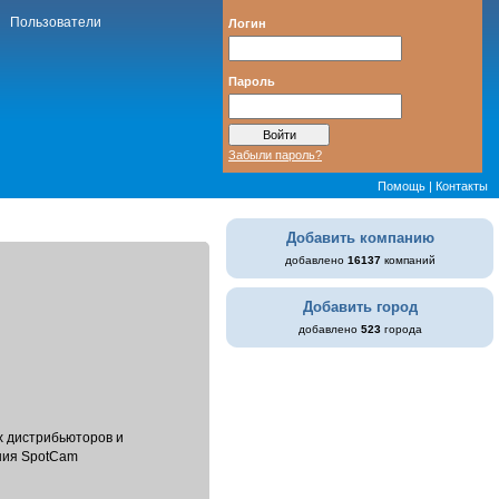
Пользователи
Логин
Пароль
Забыли пароль?
Помощь
|
Контакты
Добавить компанию
добавлено
16137
компаний
Добавить город
добавлено
523
города
х дистрибьюторов и
ния SpotCam