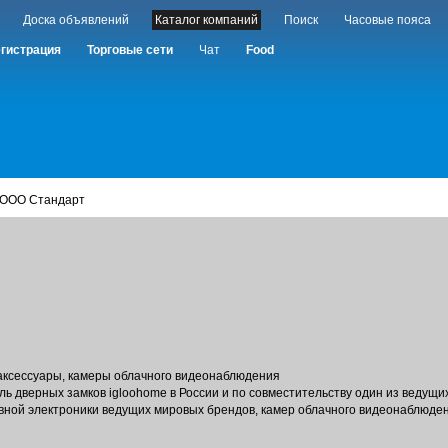
Доска объявлений
Каталог компаний
Поиск
Часовые пояса
гистрация
Торговые сети
Чат
Food
 ООО Стандарт
аксессуары, камеры облачного видеонаблюдения
ь дверных замков igloohome в России и по совместительству один из ведущи
ивной электроники ведущих мировых брендов, камер облачного видеонаблюде