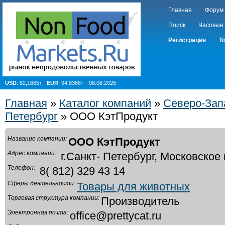
Главная
Форум
Поиск
Часовые
Регистрация
Т
USD
: 82,1665↑
EUR
: 94,8366↑ - 08.08.2026
Главная
»
Каталог компаний
»
Северо-Зап
Петербург
» ООО КэтПродукт
Название компании:
ООО КэтПродукт
Адрес компании:
г.Санкт- Петербург, Московское 
Телефон:
8( 812) 329 43 14
Сферы деятельности:
Товары для животных
Торговая структура компании:
Производитель
Электронная почта:
office@prettycat.ru