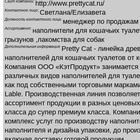
Сайт компании:
http://www.prettycat.ru/
Контактное лицо:
Светлана/Елизавета
Должность контактного лица:
менеджер по продажам
Ассортимент:
наполнители для кошачьих туале
грызунов ,лакомства для собак
Дополнительная информация:
Pretty Cat - линейка др
наполнителей для кошачьих туалетов от 
Компания ООО «КэтПродукт» занимается 
различных видов наполнителей для туал
как под собственными торговыми марками,
Lable. Производственная линия позволяе
ассортимент продукции в разных ценовых
класса до супер премиум класса. Компан
комплекс услуг по производству наполнит
наполнителя и дизайна упаковки, до прои
включая доставку готовой продукции.