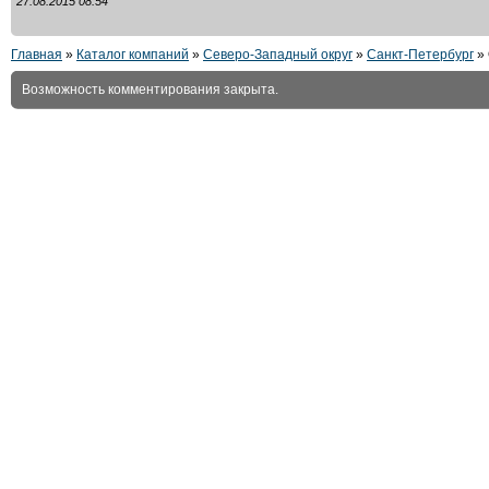
27.08.2015 08:54
Главная
»
Каталог компаний
»
Северо-Западный округ
»
Санкт-Петербург
»
Возможность комментирования закрыта.