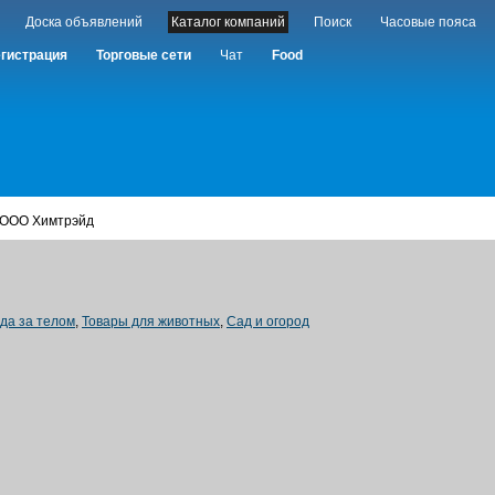
Доска объявлений
Каталог компаний
Поиск
Часовые пояса
гистрация
Торговые сети
Чат
Food
 ООО Химтрэйд
ода за телом
,
Товары для животных
,
Сад и огород