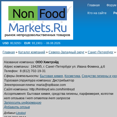
Главная
Форум
Кто на сайте
Ре
USD
: 80,9293↑
EUR
: 93,1901↑ - 06.08.2026
Главная
»
Каталог компаний
»
Северо-Западный округ
»
Санкт-Петербург
»
Название компании:
ООО Химтрэйд
Адрес компании:
194295, г. Санкт-Петербург ул. Ивана Фомина, д.6
Телефон:
8 (812) 702-19-31
Сферы деятельности:
Бытовая химия
,
Косметика
,
Средство гигиены и ух
Торговая структура компании:
Дистрибьютор
Электронная почта:
maria@optbase.com
Сайт компании:
http://himtreyd.wix.com/himtreyd
Ассортимент:
Бытовая химия, средства гигиены, парфюмерия, колготки
нет отзывов / нет ответов /нет запросов
Запросить информацию
Добавить отзыв
Добавил
Linolool