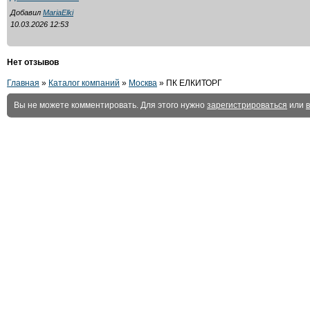
Добавил
MariaElki
10.03.2026 12:53
Нет отзывов
Главная
»
Каталог компаний
»
Москва
» ПК ЕЛКИТОРГ
Вы не можете комментировать. Для этого нужно
зарегистрироваться
или