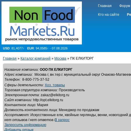
Главная
Форум
Кто на сайте
Ре
USD
: 81,4077↑
EUR
: 94,0585↑ - 07.08.2026
Главная
»
Каталог компаний
»
Москва
» ПК ЕЛКИТОРГ
Название компании:
ООО ПК ЕЛКИТОРГ
Адрес компании:
Москва г, вн.тер.г. муниципальный округ Очаково-Матвеевск
Телефон:
8-800-775-37-52
Сферы деятельности:
Хоз. товары
Торговая структура компании:
Производитель
Электронная почта:
zakaz@elkitorg.ru
Сайт компании:
http://opt.elkitorg.ru
Контактное лицо:
Мария
Должность контактного лица:
Менеджер по продажам
Ассортимент:
Искусственные ели, хвойные гирлянды, венки, новогодний 
нет отзывов / нет ответов /
1
запрос
Запросить информацию
Добавить отзыв