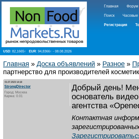
Главная
Форум
Поиск
Часовые
Регистрация
Т
USD
: 82,1665↑
EUR
: 94,8366↑ - 08.08.2026
Главная
»
Доска объявлений
»
Разное
»
П
партнерство для производителей косметик
01.07.2023 14:18
Добрый день! Мен
StrongDirector
Город: Москва
основатель видео
Карма: 0.01
агентства «Opene
Контактная информ
зарегистрированных
Зарегистрироватьс